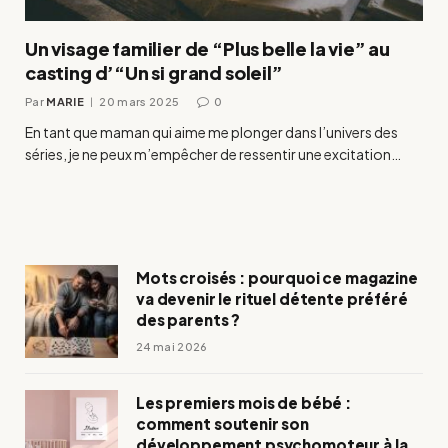
Un visage familier de “Plus belle la vie” au
casting d’“Un si grand soleil”
Par
MARIE
20 mars 2025
0
En tant que maman qui aime me plonger dans l’univers des
séries, je ne peux m’empêcher de ressentir une excitation…
Mots croisés : pourquoi ce magazine
va devenir le rituel détente préféré
des parents ?
24 mai 2026
Les premiers mois de bébé :
comment soutenir son
développement psychomoteur à la