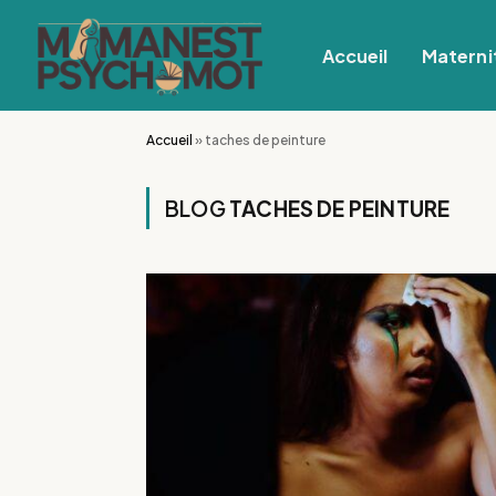
Accueil
Materni
Accueil
»
taches de peinture
BLOG
TACHES DE PEINTURE