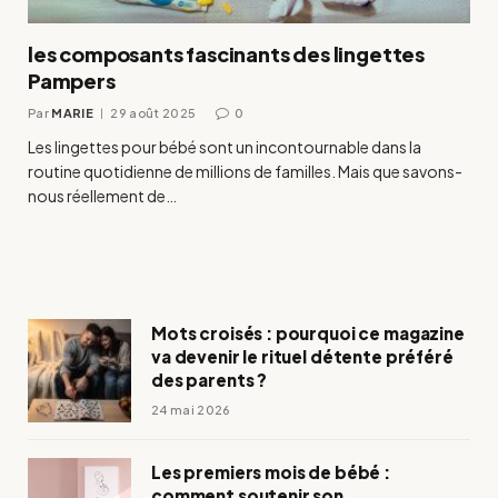
les composants fascinants des lingettes
Pampers
Par
MARIE
29 août 2025
0
Les lingettes pour bébé sont un incontournable dans la
routine quotidienne de millions de familles. Mais que savons-
nous réellement de…
Mots croisés : pourquoi ce magazine
va devenir le rituel détente préféré
des parents ?
24 mai 2026
Les premiers mois de bébé :
comment soutenir son