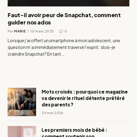
Faut-il avoir peur de Snapchat, comment
guider nos ados
Par
MARIE
10 mars 2025
0
Lorsque j’ai offert un smartphone à mon adolescent, une
question m’a immédiatement traversé l’esprit : dois-je
craindre Snapchat? En tant…
Mots croisés : pourquoi ce magazine
va devenir le rituel détente préféré
des parents ?
24 mai 2026
Les premiers mois de bébé :
comment soutenir son