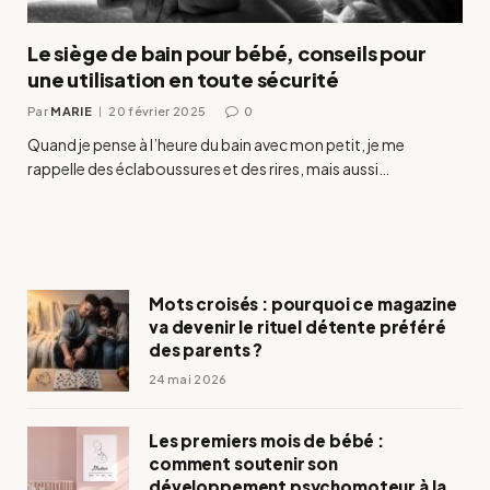
Le siège de bain pour bébé, conseils pour
une utilisation en toute sécurité
Par
MARIE
20 février 2025
0
Quand je pense à l’heure du bain avec mon petit, je me
rappelle des éclaboussures et des rires, mais aussi…
Mots croisés : pourquoi ce magazine
va devenir le rituel détente préféré
des parents ?
24 mai 2026
Les premiers mois de bébé :
comment soutenir son
développement psychomoteur à la