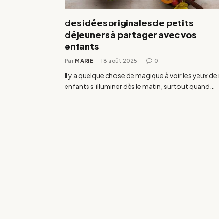
des idées originales de petits
déjeuners à partager avec vos
enfants
Par
MARIE
18 août 2025
0
Il y a quelque chose de magique à voir les yeux de
enfants s’illuminer dès le matin, surtout quand…