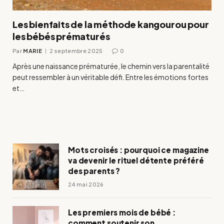
Les bienfaits de la méthode kangourou pour
les bébés prématurés
Par
MARIE
2 septembre 2025
0
Après une naissance prématurée, le chemin vers la parentalité
peut ressembler à un véritable défi. Entre les émotions fortes
et…
Mots croisés : pourquoi ce magazine
va devenir le rituel détente préféré
des parents ?
24 mai 2026
Les premiers mois de bébé :
comment soutenir son