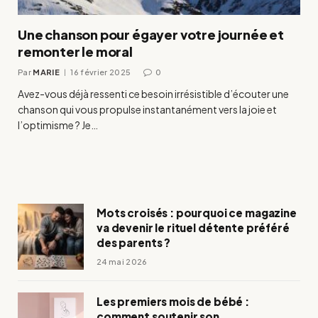
Une chanson pour égayer votre journée et
remonter le moral
Par
MARIE
16 février 2025
0
Avez-vous déjà ressenti ce besoin irrésistible d’écouter une
chanson qui vous propulse instantanément vers la joie et
l’optimisme ? Je…
Mots croisés : pourquoi ce magazine
va devenir le rituel détente préféré
des parents ?
24 mai 2026
Les premiers mois de bébé :
comment soutenir son