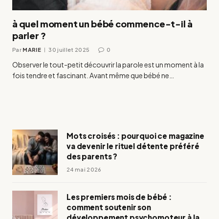
à quel moment un bébé commence-t-il à
parler ?
Par
MARIE
30 juillet 2025
0
Observer le tout-petit découvrir la parole est un moment à la
fois tendre et fascinant. Avant même que bébé ne…
Mots croisés : pourquoi ce magazine
va devenir le rituel détente préféré
des parents ?
24 mai 2026
Les premiers mois de bébé :
comment soutenir son
développement psychomoteur à la