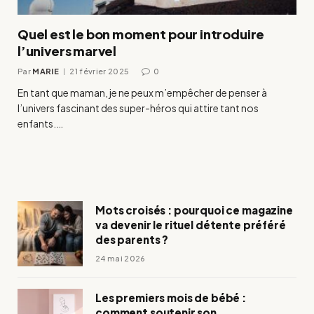
Quel est le bon moment pour introduire
l’univers marvel
Par
MARIE
21 février 2025
0
En tant que maman, je ne peux m’empêcher de penser à
l’univers fascinant des super-héros qui attire tant nos
enfants.…
Mots croisés : pourquoi ce magazine
va devenir le rituel détente préféré
des parents ?
24 mai 2026
Les premiers mois de bébé :
comment soutenir son