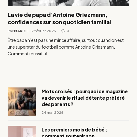
La vie de papa d’Antoine Griezmann,
confidences sur son quotidien familial
Par
MARIE
17 février 2025
0
Être papa n’est pas une mince affaire, surtout quand on est
une superstar du football comme Antoine Griezmann.
Comment réussit-il…
Mots croisés : pourquoi ce magazine
va devenir le rituel détente préféré
des parents ?
24 mai 2026
Les premiers mois de bébé :
comment soutenir son