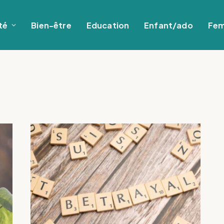
té
Bien-être
Education
Enfant/ado
Fe