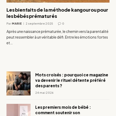
Les bienfaits de la méthode kangourou pour
les bébés prématurés
Par
MARIE
2 septembre 2025
0
Après une naissance prématurée, le chemin vers la parentalité
peut ressembler à un véritable défi. Entre les émotions fortes
et…
Mots croisés : pourquoi ce magazine
va devenir le rituel détente préféré
des parents ?
24 mai 2026
Les premiers mois de bébé :
comment soutenir son