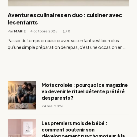
Aventures culinaires en duo : cuisiner avec
les enfants
Par
MARIE
4 octobre 2025
0
Passer du temps en cuisine avec ses enfants est bien plus
qu’une simple préparation de repas, c’est une occasion en…
Mots croisés : pourquoi ce magazine
va devenir le rituel détente préféré
des parents ?
24 mai 2026
Les premiers mois de bébé :
comment soutenir son
développement psychomoteur à la