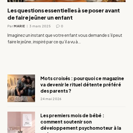
Les questions essentielles à se poser avant
de faire jeûner un enfant
Par
MARIE
3 mars 2025
0
Imaginez un instant que votre enfant vous demande s’il peut
faire le jeûne, inspiré par ce qu’il a vu à…
Mots croisés : pourquoi ce magazine
va devenir le rituel détente préféré
des parents ?
24 mai 2026
Les premiers mois de bébé :
comment soutenir son
développement psychomoteur à la